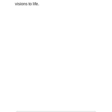
visions to life.
Muziek
Leer gitaar spelen met onze ervaren 
docenten.
info@gitaarschoolzwolle.nl
+31 6 13454274
Voer uw e-mailadres in