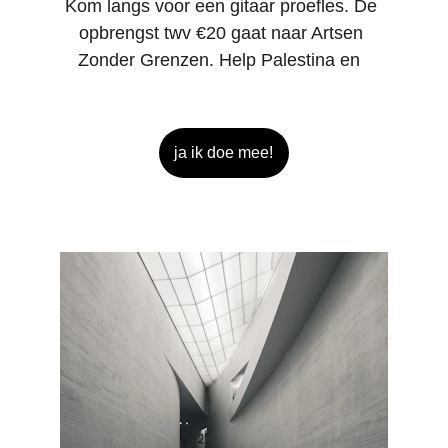
Kom langs voor een gitaar proefles. De 
opbrengst twv €20 gaat naar Artsen 
Zonder Grenzen. Help Palestina en  
ja ik doe mee!
plan je proefles voor Palestina